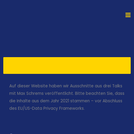
Zum
Inhalt
springen
Ausschnitte Aus Unseren Fireside-
Talks Mit Max Schrems
Auf dieser Website haben wir Ausschnitte aus drei Talks
mit Max Schrems veröffentlicht. Bitte beachten Sie, dass
die Inhalte aus dem Jahr 2021 stammen – vor Abschluss
des EU/US-Data Privacy Frameworks.